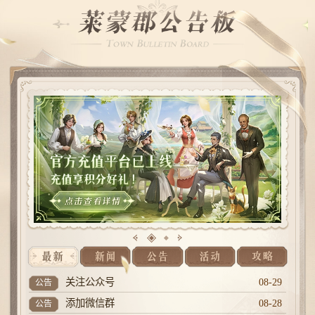
关注公众号
08-29
公告
新
添加微信群
08-28
公告
新