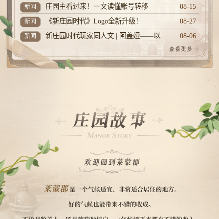
庄园主看过来！一文读懂账号转移
08-15
新闻
新
《新庄园时代》Logo全新升级！
08-27
新闻
新
新庄园时代玩家同人文 | 阿盖娅——以战止戈
08-06
新闻
新